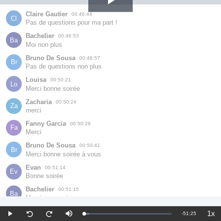
Play
Claire Gautier
00:46:44
Cl
Pas de questions pour ma part !
Video
Bachelier
00:46:53
Ba
Moi non plus
Bruno De Sousa
00:46:57
Br
Pas de questions non plus
Louisa
00:50:21
Lo
Merci bonne soirée
Zacharia
00:50:24
Za
merci
Fanny Garcia
00:50:28
Fa
Merci
Bruno De Sousa
00:50:41
Br
Merci bonne soirée à vous
Evan
00:51:14
Ev
Bonne soirée
Bachelier
00:51:15
Ba
Merci, au revoir
Fanny Garcia
00:51:23
1x
Remaining
-
51:25
Fa
Loaded
:
Play
Mute
Pla
Seek
Seek
Au revoir
5.98%
Rat