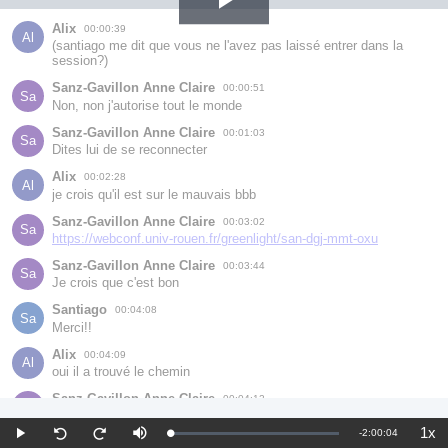
Play
Alix
00:00:39
Al
(santiago me dit que vous ne l'avez pas laissé entrer dans la 
session?)
Video
Sanz-Gavillon Anne Claire
00:00:51
Sa
Non, non j'autorise tout le monde
Sanz-Gavillon Anne Claire
00:01:03
Sa
Dites lui de se reconnecter
Alix
00:02:28
Al
je crois qu'il est sur le mauvais bbb
Sanz-Gavillon Anne Claire
00:03:02
Sa
https://webconf.univ-rouen.fr/greenlight/san-dgj-mmt-oxu
Sanz-Gavillon Anne Claire
00:03:44
Sa
Je crois que c'est bon
Santiago
00:04:08
Sa
Merci!!
Alix
00:04:09
Al
oui il a trouvé le chemin
Sanz-Gavillon Anne Claire
00:04:12
Sa
Bienvenue Santiago et désolée pour les difficultés!
1x
Remaining
-
2:00:04
Loaded
:
Play
Mute
Pla
Seek
Seek
Alix
00:04:29
2.14%
Rat